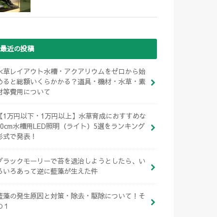
最近の投稿
水草レイアウト水槽・アクアリウムをゼロから始
めると総額いくらかかる？道具・機材・水草・素
材等費用について
【1万円以下・1万円以上】水草育成におすすめな
60cm水槽用LED照明（ライト）5選をランキング
形式で発表！
ブラックモーリーで苔を退治しようとしたら、い
ろいろあって逆に藍藻が生えた件
藍藻の発生原因と対策・除去・駆除について！そ
の１