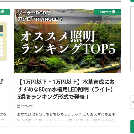
水槽
60cm水槽
ゼ
【1万円以下・1万円以上】水草育成にお
すすめな60cm水槽用LED照明（ライト）
5選をランキング形式で発表！
2021.08.11
にな
あなたは以下のうちどちらでしょうか？ とりあえず必要最小
クア
限の設備で手軽にやりたい方 水草レイアウト水槽を本格的に
らっ
やりたい方 どちらもいらっしゃると思います。 今回は1万円
…
以下のエントリーモデルと、1万円以上の上級者モデル…