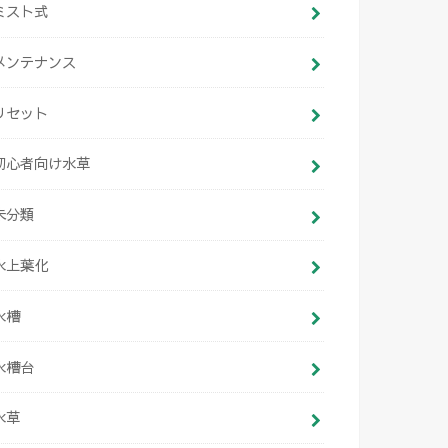
ミスト式
メンテナンス
リセット
初心者向け水草
未分類
水上葉化
水槽
水槽台
水草