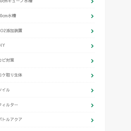
30cmキューブ水槽
60cm水槽
CO2添加装置
DIY
カビ対策
コケ取り生体
ソイル
フィルター
ボトルアクア