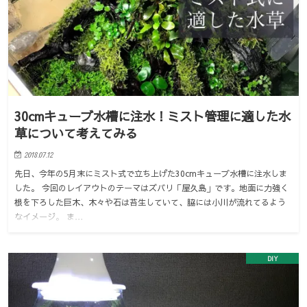
30cmキューブ水槽に注水！ミスト管理に適した水
草について考えてみる
2018.07.12
先日、今年の5月末にミスト式で立ち上げた30cmキューブ水槽に注水しま
した。 今回のレイアウトのテーマはズバリ「屋久島」です。地面に力強く
根を下ろした巨木、木々や石は苔生していて、脇には小川が流れてるよう
なイメージ。 ま…
DIY