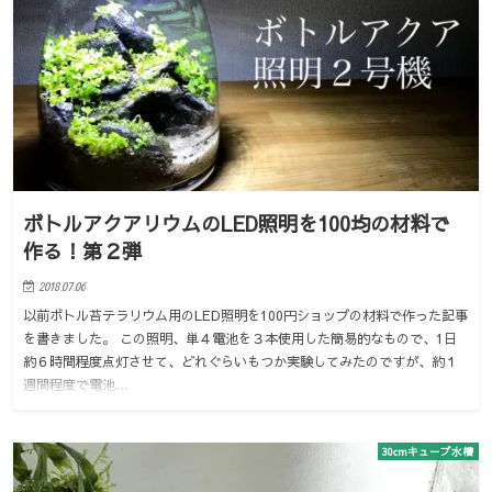
ボトルアクアリウムのLED照明を100均の材料で
作る！第２弾
2018.07.06
以前ボトル苔テラリウム用のLED照明を100円ショップの材料で作った記事
を書きました。 この照明、単４電池を３本使用した簡易的なもので、1日
約６時間程度点灯させて、どれぐらいもつか実験してみたのですが、約１
週間程度で電池…
30cmキューブ水槽