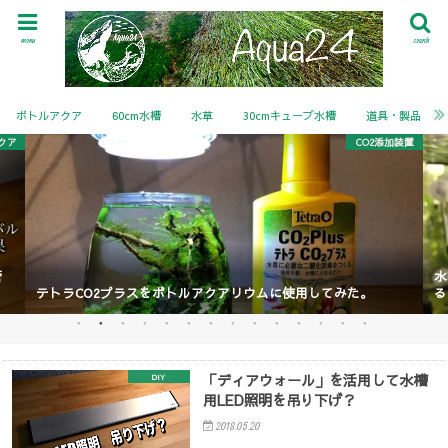
menu
search
ボトルアクア
60cm水槽
水草
30cmキューブ水槽
道具・製品
クア
CO2添加装置
管
水
テトラCO2プラスをボトルアクアリウムに使用してみた。
る
「ディアウォール」を活用して水槽
DIY
用LED照明を吊り下げ？
2018.05.20