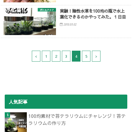
実験！陰性水草を100均の瓶で水上
ボトルアクア
葉化できるのかやってみた。１日目
2018.05.02
<
1
2
3
4
5
>
人気記事
100均素材で苔テラリウムにチャレンジ！苔テ
ラリウムの作り方