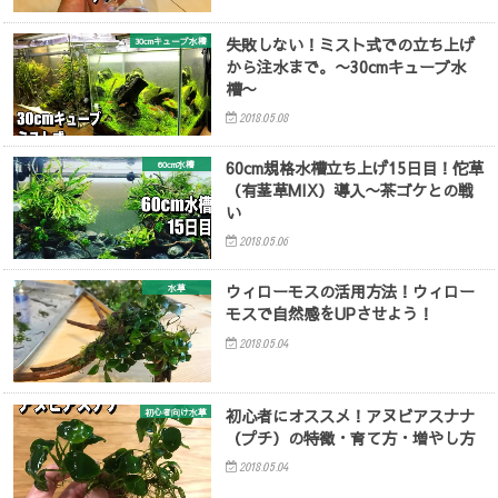
失敗しない！ミスト式での立ち上げ
30cmキューブ水槽
から注水まで。〜30cmキューブ水
槽〜
2018.05.08
60cm規格水槽立ち上げ15日目！佗草
60cm水槽
（有茎草MIX）導入〜茶ゴケとの戦
い
2018.05.06
ウィローモスの活用方法！ウィロー
水草
モスで自然感をUPさせよう！
2018.05.04
初心者にオススメ！アヌビアスナナ
初心者向け水草
（プチ）の特徴・育て方・増やし方
2018.05.04