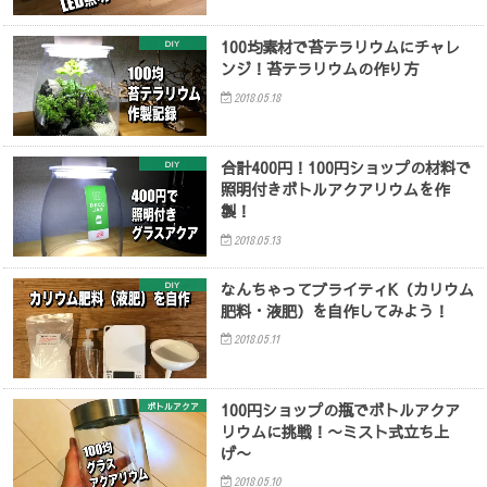
100均素材で苔テラリウムにチャレ
DIY
ンジ！苔テラリウムの作り方
2018.05.18
合計400円！100円ショップの材料で
DIY
照明付きボトルアクアリウムを作
製！
2018.05.13
なんちゃってブライティK（カリウム
DIY
肥料・液肥）を自作してみよう！
2018.05.11
100円ショップの瓶でボトルアクア
ボトルアクア
リウムに挑戦！〜ミスト式立ち上
げ〜
2018.05.10